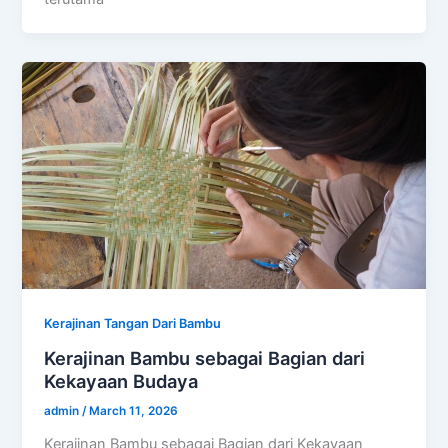
Kerajinan Tangan Dari Bambu
Kerajinan Bambu sebagai Bagian dari
Kekayaan Budaya
admin
/
March 11, 2026
Kerajinan Bambu sebagai Bagian dari Kekayaan