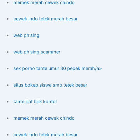
memek merah cewek chindo
cewek indo tetek merah besar
web phising
web phising scammer
sex porno tante umur 30 pepek merah/a>
situs bokep siswa smp tetek besar
tante jilat bijik kontol
memek merah cewek chindo
cewek indo tetek merah besar