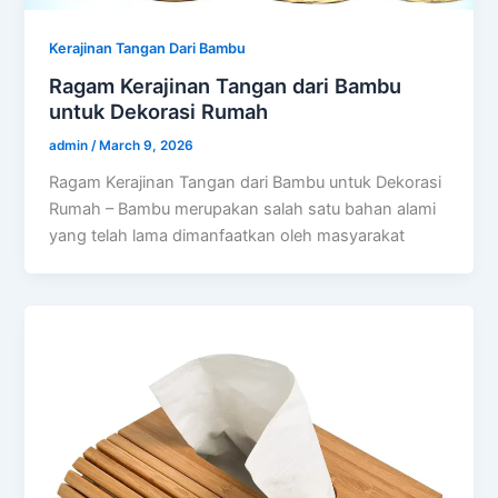
Kerajinan Tangan Dari Bambu
Ragam Kerajinan Tangan dari Bambu
untuk Dekorasi Rumah
admin
/
March 9, 2026
Ragam Kerajinan Tangan dari Bambu untuk Dekorasi
Rumah – Bambu merupakan salah satu bahan alami
yang telah lama dimanfaatkan oleh masyarakat