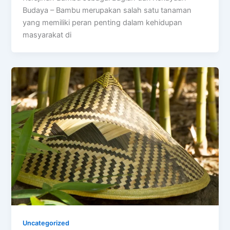
Budaya – Bambu merupakan salah satu tanaman
yang memiliki peran penting dalam kehidupan
masyarakat di
Uncategorized