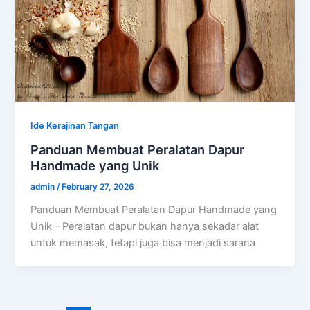
Ide Kerajinan Tangan
Panduan Membuat Peralatan Dapur
Handmade yang Unik
admin
/
February 27, 2026
Panduan Membuat Peralatan Dapur Handmade yang
Unik – Peralatan dapur bukan hanya sekadar alat
untuk memasak, tetapi juga bisa menjadi sarana