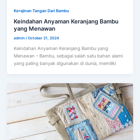
Kerajinan Tangan Dari Bambu
Keindahan Anyaman Keranjang Bambu
yang Menawan
admin
/
October 21, 2024
Keindahan Anyaman Keranjang Bambu yang
Menawan – Bambu, sebagai salah satu bahan alami
yang paling banyak digunakan di dunia, memiliki