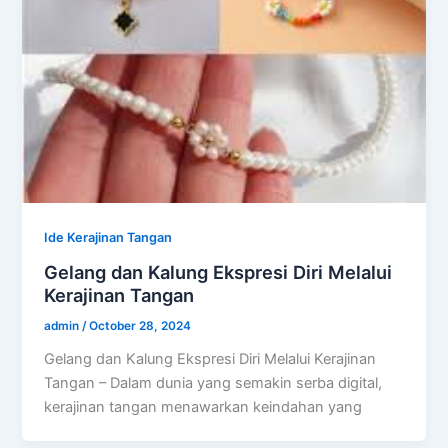
Ide Kerajinan Tangan
Gelang dan Kalung Ekspresi Diri Melalui
Kerajinan Tangan
admin
/
October 28, 2024
Gelang dan Kalung Ekspresi Diri Melalui Kerajinan
Tangan – Dalam dunia yang semakin serba digital,
kerajinan tangan menawarkan keindahan yang