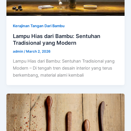
Kerajinan Tangan Dari Bambu
Lampu Hias dari Bambu: Sentuhan
Tradisional yang Modern
admin
/
March 2, 2026
Lampu Hias dari Bambu: Sentuhan Tradisional yang
Modern – Di tengah tren desain interior yang terus
berkembang, material alami kembali