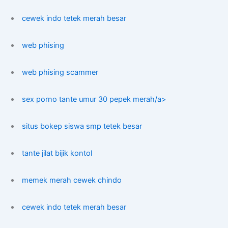
cewek indo tetek merah besar
web phising
web phising scammer
sex porno tante umur 30 pepek merah/a>
situs bokep siswa smp tetek besar
tante jilat bijik kontol
memek merah cewek chindo
cewek indo tetek merah besar