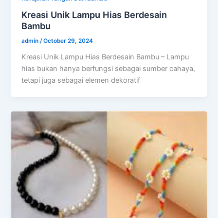
Kreasi Unik Lampu Hias Berdesain
Bambu
admin
/
October 29, 2024
Kreasi Unik Lampu Hias Berdesain Bambu – Lampu
hias bukan hanya berfungsi sebagai sumber cahaya,
tetapi juga sebagai elemen dekoratif