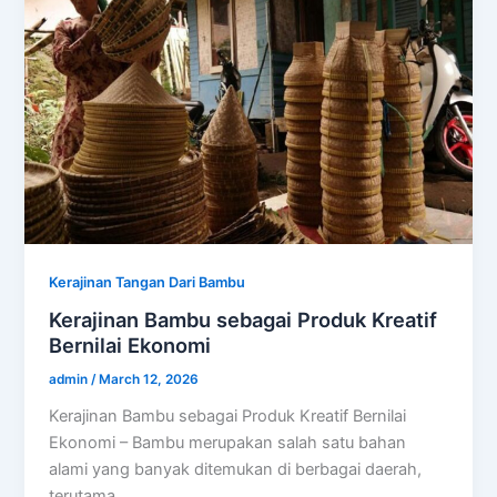
Kerajinan Tangan Dari Bambu
Kerajinan Bambu sebagai Produk Kreatif
Bernilai Ekonomi
admin
/
March 12, 2026
Kerajinan Bambu sebagai Produk Kreatif Bernilai
Ekonomi – Bambu merupakan salah satu bahan
alami yang banyak ditemukan di berbagai daerah,
terutama