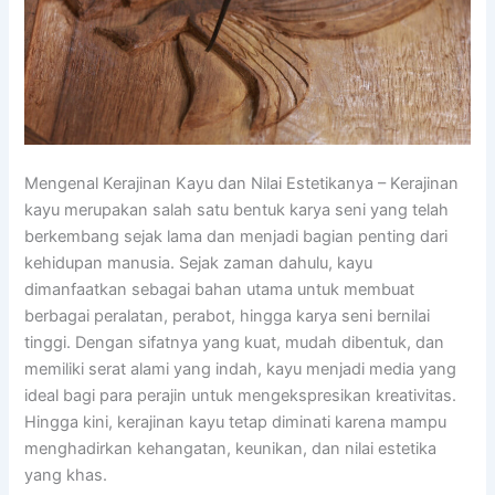
Mengenal Kerajinan Kayu dan Nilai Estetikanya – Kerajinan
kayu merupakan salah satu bentuk karya seni yang telah
berkembang sejak lama dan menjadi bagian penting dari
kehidupan manusia. Sejak zaman dahulu, kayu
dimanfaatkan sebagai bahan utama untuk membuat
berbagai peralatan, perabot, hingga karya seni bernilai
tinggi. Dengan sifatnya yang kuat, mudah dibentuk, dan
memiliki serat alami yang indah, kayu menjadi media yang
ideal bagi para perajin untuk mengekspresikan kreativitas.
Hingga kini, kerajinan kayu tetap diminati karena mampu
menghadirkan kehangatan, keunikan, dan nilai estetika
yang khas.