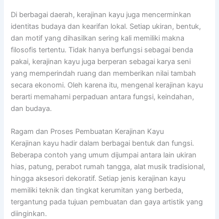
Di berbagai daerah, kerajinan kayu juga mencerminkan
identitas budaya dan kearifan lokal. Setiap ukiran, bentuk,
dan motif yang dihasilkan sering kali memiliki makna
filosofis tertentu. Tidak hanya berfungsi sebagai benda
pakai, kerajinan kayu juga berperan sebagai karya seni
yang memperindah ruang dan memberikan nilai tambah
secara ekonomi. Oleh karena itu, mengenal kerajinan kayu
berarti memahami perpaduan antara fungsi, keindahan,
dan budaya.
Ragam dan Proses Pembuatan Kerajinan Kayu
Kerajinan kayu hadir dalam berbagai bentuk dan fungsi.
Beberapa contoh yang umum dijumpai antara lain ukiran
hias, patung, perabot rumah tangga, alat musik tradisional,
hingga aksesori dekoratif. Setiap jenis kerajinan kayu
memiliki teknik dan tingkat kerumitan yang berbeda,
tergantung pada tujuan pembuatan dan gaya artistik yang
diinginkan.