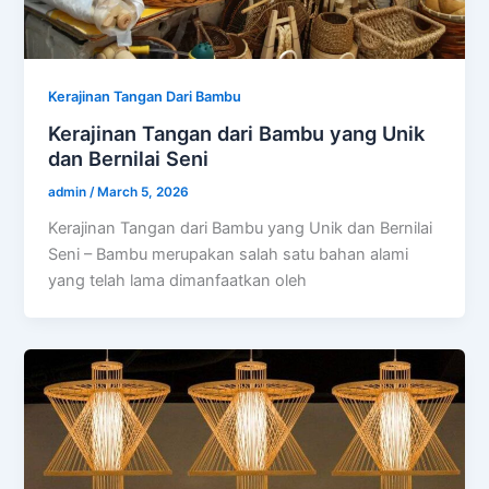
Kerajinan Tangan Dari Bambu
Kerajinan Tangan dari Bambu yang Unik
dan Bernilai Seni
admin
/
March 5, 2026
Kerajinan Tangan dari Bambu yang Unik dan Bernilai
Seni – Bambu merupakan salah satu bahan alami
yang telah lama dimanfaatkan oleh