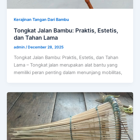
Kerajinan Tangan Dari Bambu
Tongkat Jalan Bambu: Praktis, Estetis,
dan Tahan Lama
admin
/
December 28, 2025
Tongkat Jalan Bambu: Praktis, Estetis, dan Tahan
Lama – Tongkat jalan merupakan alat bantu yang
memiliki peran penting dalam menunjang mobilitas,