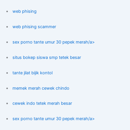
web phising
web phising scammer
sex porno tante umur 30 pepek merah/a>
situs bokep siswa smp tetek besar
tante jilat bijik kontol
memek merah cewek chindo
cewek indo tetek merah besar
sex porno tante umur 30 pepek merah/a>