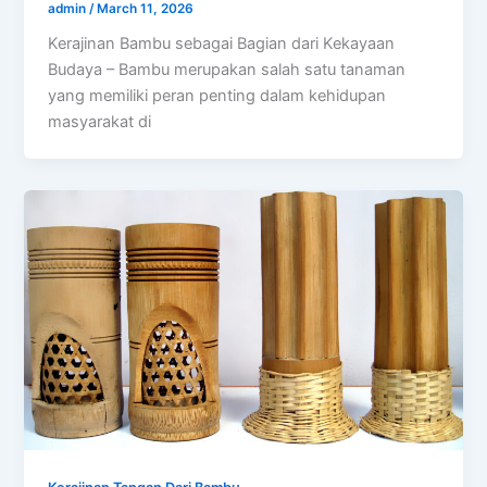
admin
/
March 11, 2026
Kerajinan Bambu sebagai Bagian dari Kekayaan
Budaya – Bambu merupakan salah satu tanaman
yang memiliki peran penting dalam kehidupan
masyarakat di