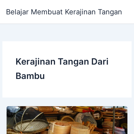
Skip
Belajar Membuat Kerajinan Tangan
to
content
Kerajinan Tangan Dari
Bambu