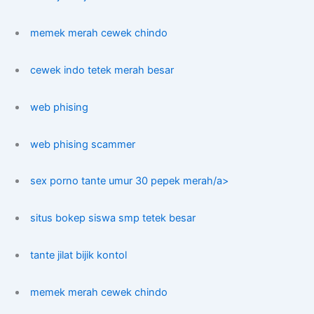
memek merah cewek chindo
cewek indo tetek merah besar
web phising
web phising scammer
sex porno tante umur 30 pepek merah/a>
situs bokep siswa smp tetek besar
tante jilat bijik kontol
memek merah cewek chindo