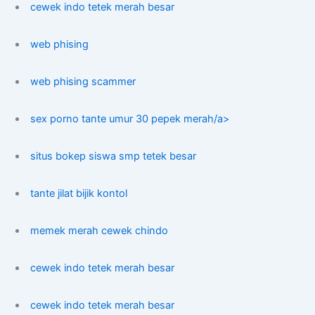
cewek indo tetek merah besar
web phising
web phising scammer
sex porno tante umur 30 pepek merah/a>
situs bokep siswa smp tetek besar
tante jilat bijik kontol
memek merah cewek chindo
cewek indo tetek merah besar
cewek indo tetek merah besar