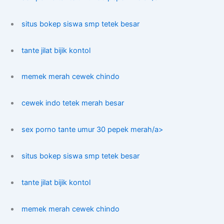
situs bokep siswa smp tetek besar
tante jilat bijik kontol
memek merah cewek chindo
cewek indo tetek merah besar
sex porno tante umur 30 pepek merah/a>
situs bokep siswa smp tetek besar
tante jilat bijik kontol
memek merah cewek chindo