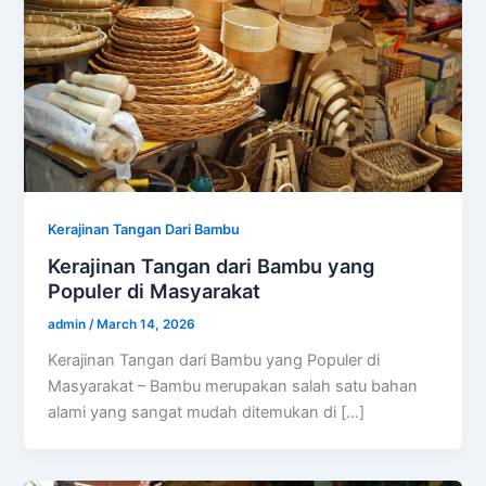
Kerajinan Tangan Dari Bambu
Kerajinan Tangan dari Bambu yang
Populer di Masyarakat
admin
/
March 14, 2026
Kerajinan Tangan dari Bambu yang Populer di
Masyarakat – Bambu merupakan salah satu bahan
alami yang sangat mudah ditemukan di […]