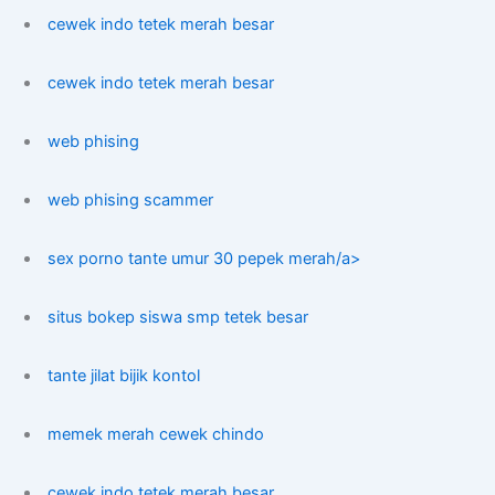
cewek indo tetek merah besar
cewek indo tetek merah besar
web phising
web phising scammer
sex porno tante umur 30 pepek merah/a>
situs bokep siswa smp tetek besar
tante jilat bijik kontol
memek merah cewek chindo
cewek indo tetek merah besar