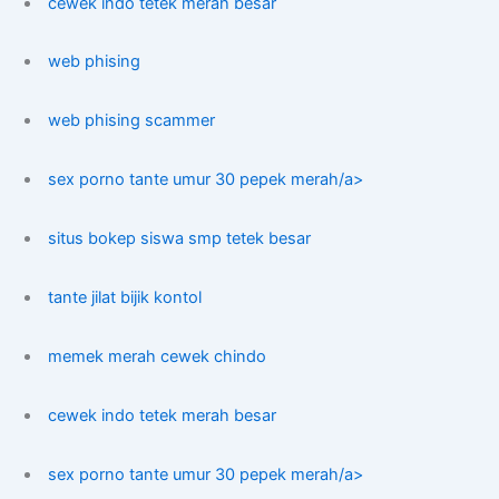
cewek indo tetek merah besar
web phising
web phising scammer
sex porno tante umur 30 pepek merah/a>
situs bokep siswa smp tetek besar
tante jilat bijik kontol
memek merah cewek chindo
cewek indo tetek merah besar
sex porno tante umur 30 pepek merah/a>