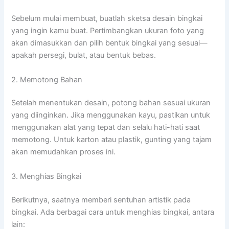
Sebelum mulai membuat, buatlah sketsa desain bingkai
yang ingin kamu buat. Pertimbangkan ukuran foto yang
akan dimasukkan dan pilih bentuk bingkai yang sesuai—
apakah persegi, bulat, atau bentuk bebas.
2. Memotong Bahan
Setelah menentukan desain, potong bahan sesuai ukuran
yang diinginkan. Jika menggunakan kayu, pastikan untuk
menggunakan alat yang tepat dan selalu hati-hati saat
memotong. Untuk karton atau plastik, gunting yang tajam
akan memudahkan proses ini.
3. Menghias Bingkai
Berikutnya, saatnya memberi sentuhan artistik pada
bingkai. Ada berbagai cara untuk menghias bingkai, antara
lain: