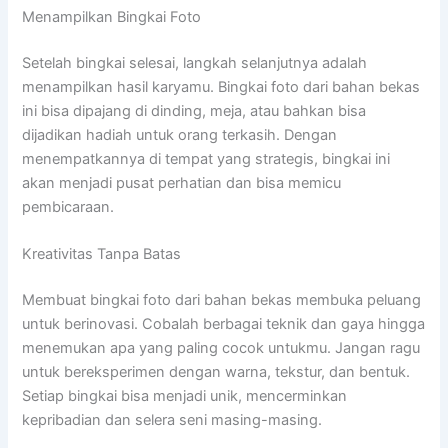
Menampilkan Bingkai Foto
Setelah bingkai selesai, langkah selanjutnya adalah
menampilkan hasil karyamu. Bingkai foto dari bahan bekas
ini bisa dipajang di dinding, meja, atau bahkan bisa
dijadikan hadiah untuk orang terkasih. Dengan
menempatkannya di tempat yang strategis, bingkai ini
akan menjadi pusat perhatian dan bisa memicu
pembicaraan.
Kreativitas Tanpa Batas
Membuat bingkai foto dari bahan bekas membuka peluang
untuk berinovasi. Cobalah berbagai teknik dan gaya hingga
menemukan apa yang paling cocok untukmu. Jangan ragu
untuk bereksperimen dengan warna, tekstur, dan bentuk.
Setiap bingkai bisa menjadi unik, mencerminkan
kepribadian dan selera seni masing-masing.