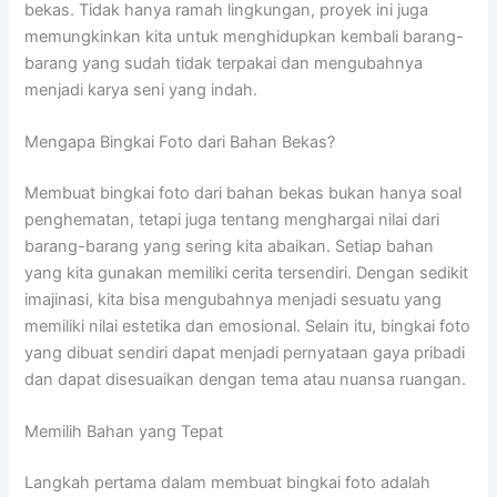
bekas. Tidak hanya ramah lingkungan, proyek ini juga
memungkinkan kita untuk menghidupkan kembali barang-
barang yang sudah tidak terpakai dan mengubahnya
menjadi karya seni yang indah.
Mengapa Bingkai Foto dari Bahan Bekas?
Membuat bingkai foto dari bahan bekas bukan hanya soal
penghematan, tetapi juga tentang menghargai nilai dari
barang-barang yang sering kita abaikan. Setiap bahan
yang kita gunakan memiliki cerita tersendiri. Dengan sedikit
imajinasi, kita bisa mengubahnya menjadi sesuatu yang
memiliki nilai estetika dan emosional. Selain itu, bingkai foto
yang dibuat sendiri dapat menjadi pernyataan gaya pribadi
dan dapat disesuaikan dengan tema atau nuansa ruangan.
Memilih Bahan yang Tepat
Langkah pertama dalam membuat bingkai foto adalah