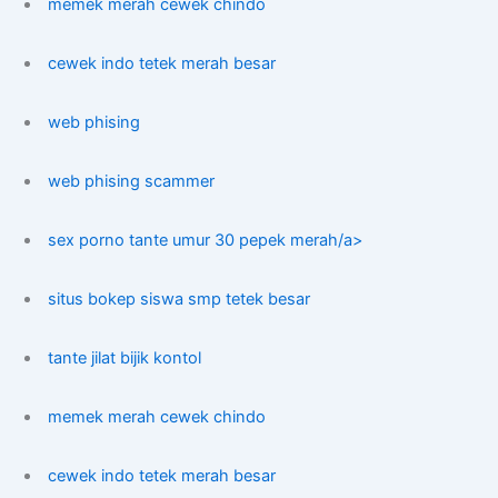
memek merah cewek chindo
cewek indo tetek merah besar
web phising
web phising scammer
sex porno tante umur 30 pepek merah/a>
situs bokep siswa smp tetek besar
tante jilat bijik kontol
memek merah cewek chindo
cewek indo tetek merah besar