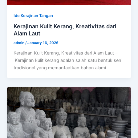
Ide Kerajinan Tangan
Kerajinan Kulit Kerang, Kreativitas dari
Alam Laut
admin
/
January 16, 2026
Kerajinan Kulit Kerang, Kreativitas dari Alam Laut –
Kerajinan kulit kerang adalah salah satu bentuk seni
tradisional yang memanfaatkan bahan alami