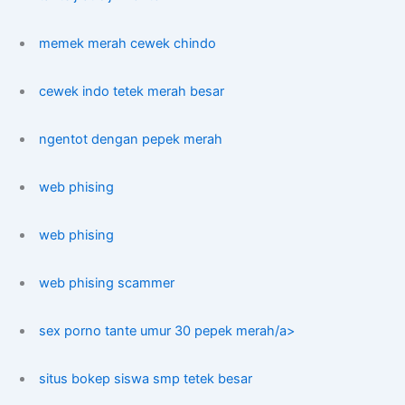
memek merah cewek chindo
cewek indo tetek merah besar
ngentot dengan pepek merah
web phising
web phising
web phising scammer
sex porno tante umur 30 pepek merah/a>
situs bokep siswa smp tetek besar