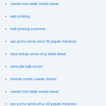
cewek indo tetek merah besar
web phising
web phising scammer
sex porno tante umur 30 pepek merah/a>
situs bokep siswa smp tetek besar
tante jilat bijik kontol
memek merah cewek chindo
cewek indo tetek merah besar
sex porno tante umur 30 pepek merah/a>