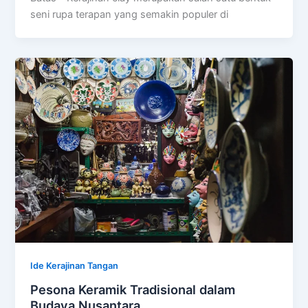
seni rupa terapan yang semakin populer di
Ide Kerajinan Tangan
Pesona Keramik Tradisional dalam
Budaya Nusantara