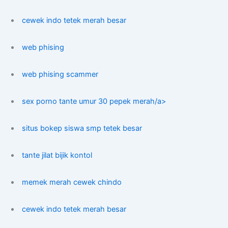
cewek indo tetek merah besar
web phising
web phising scammer
sex porno tante umur 30 pepek merah/a>
situs bokep siswa smp tetek besar
tante jilat bijik kontol
memek merah cewek chindo
cewek indo tetek merah besar