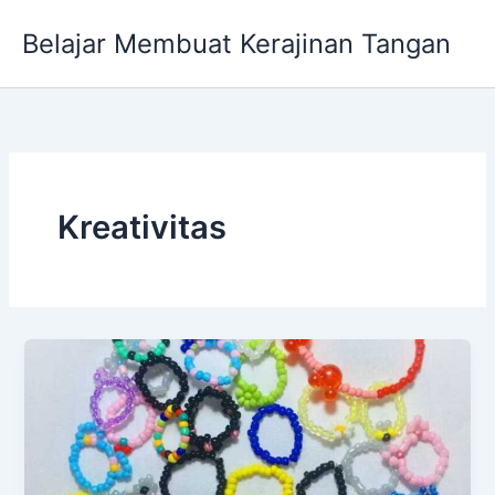
Skip
Belajar Membuat Kerajinan Tangan
to
content
Kreativitas