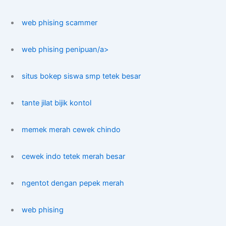
web phising scammer
web phising penipuan/a>
situs bokep siswa smp tetek besar
tante jilat bijik kontol
memek merah cewek chindo
cewek indo tetek merah besar
ngentot dengan pepek merah
web phising