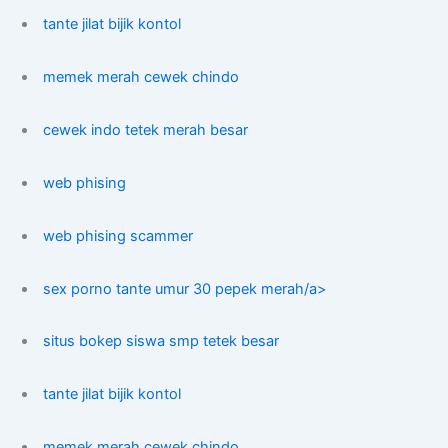
tante jilat bijik kontol
memek merah cewek chindo
cewek indo tetek merah besar
web phising
web phising scammer
sex porno tante umur 30 pepek merah/a>
situs bokep siswa smp tetek besar
tante jilat bijik kontol
memek merah cewek chindo